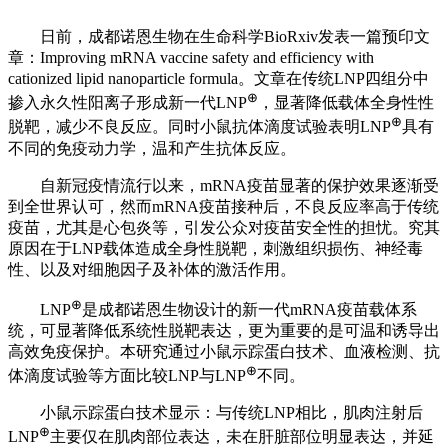
日前，成都诺恩生物在生命科学BioRxiv发表一篇预印文
章：Improving mRNA vaccine safety and efficiency with
cationized lipid nanoparticle formula。文章在传统LNP四组分中
⊕
掺入永久性阳离子形成新一代LNP
，显著降低载体全身性性
⊕
脱靶，减少不良反应。同时小鼠抗体滴度试验表明LNP
具有
不同的免疫动力学，温和产生抗体反应。
自新冠疫情流行以来，mRNA疫苗显著的保护效果逐渐受
到全世界认可，然而mRNA疫苗接种后，不良反应率高于传统
疫苗，尤其是心包炎等，引发公众对疫苗安全性的担忧。究其
原因在于LNP载体造成全身性脱靶，刺激组织损伤、神经毒
性、以及对细胞因子及补体的激活作用。
⊕
LNP
是成都诺恩生物设计的新一代mRNA疫苗载体系
统，可显著降低系统性脱靶表达，更为重要的是可温和诱导出
高效免疫保护。本研究通过小鼠示踪蛋白技术、血液检测、抗
⊕
体滴度试验等方面比较LNP与LNP
不同。
小鼠示踪蛋白技术显示：与传统LNP相比，肌肉注射后
⊕
LNP
主要仅在肌肉部位表达，未在肝脏部位明显表达，并延