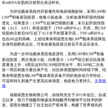
长mRNA在肌肉注射部位表达时长。
为评估载体系统对肝脏毒性和免疫细胞影响，采用LNP和
⊕
LNP
制备新冠疫苗，收集小鼠血液，分析血液和肝损伤指标
⊕
变化，结果显示：LNP
引起淋巴细胞归巢，未引起肝损伤指
标（ALT、AST）和促炎因子（TNF-α和IFN-γ）升高，而LNP
组肌肉注射后6H引起了ALT水平的显著升高，TNF-α和IFN-γ
⊕
也在6H达到高峰。上述结果表明诺恩生物LNP
载体系统降低
全身性脱靶表达后，可有效避免疫苗注射后不良反应发生。
⊕
为进一步评估载体系统免疫原性，采用LNP和LNP
制备
⊕
新冠疫苗，两次免疫小鼠，结果显示：LNP
组注射后抗体滴
度逐渐上升，8周后达到与LNP组同等水平，而LNP组二次免
疫一周后刺激大量抗体产生，但抗体滴度随时间持续下降。结
⊕
果表明诺恩生物LNP
载体系统具备不同的免疫动力学特征，
可温和持久刺激产生更高抗体滴度，免疫效力更持久。
文章链
接
成都诺恩生物有限公司，由徐凯先生于2011年创立。自成
立以来，致力于核酸药物递送和核酸序列修饰平台技术的研
发。诺恩生物建立了自主知识产权体系，构建了世界领先的